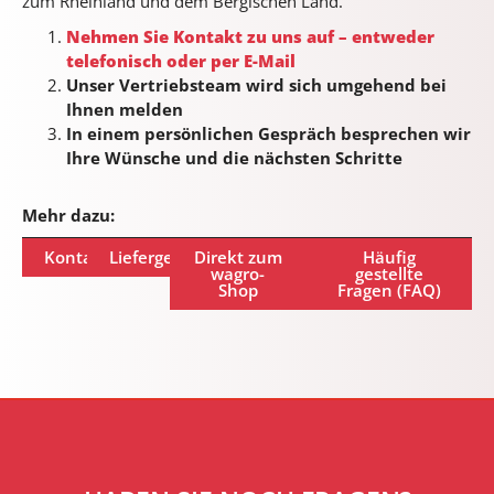
zum Rheinland und dem Bergischen Land.
Nehmen Sie Kontakt zu uns auf – entweder
telefonisch oder per E-Mail
Unser Vertriebsteam wird sich umgehend bei
Ihnen melden
In einem persönlichen Gespräch besprechen wir
Ihre Wünsche und die nächsten Schritte
Mehr dazu:
Kontakt
Liefergebiet
Direkt zum
Häufig
wagro-
gestellte
Shop
Fragen (FAQ)