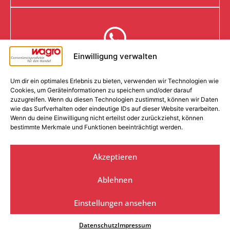
Gerne helfen wir Ihnen per E-Mail weiter
Einwilligung verwalten
Schreiben Sie uns
WHATSAPP
Um dir ein optimales Erlebnis zu bieten, verwenden wir Technologien wie
Cookies, um Geräteinformationen zu speichern und/oder darauf
zuzugreifen. Wenn du diesen Technologien zustimmst, können wir Daten
wie das Surfverhalten oder eindeutige IDs auf dieser Website verarbeiten.
Wenn du deine Einwilligung nicht erteilst oder zurückziehst, können
bestimmte Merkmale und Funktionen beeinträchtigt werden.
Weitere Kontakte und Ansprechpartner
Akzeptieren
Ablehnen
© 2026 wagro
Impressum
Datenschutz
AGB
Einstellungen ansehen
Datenschutz
Impressum