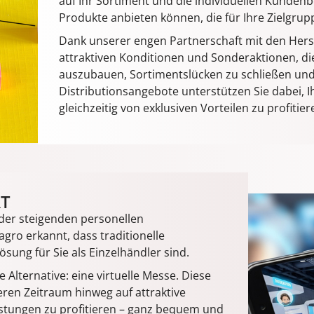
auf Ihr Sortiment und die individuellen Kunden
Produkte anbieten können, die für Ihre Zielgrup
Dank unserer engen Partnerschaft mit den Hers
attraktiven Konditionen und Sonderaktionen, die 
auszubauen, Sortimentslücken zu schließen und 
Distributionsangebote unterstützen Sie dabei,
gleichzeitig von exklusiven Vorteilen zu profitier
RT
der steigenden personellen
gro erkannt, dass traditionelle
ung für Sie als Einzelhändler sind.
 Alternative: eine virtuelle Messe. Diese
eren Zeitraum hinweg auf attraktive
istungen zu profitieren – ganz bequem und