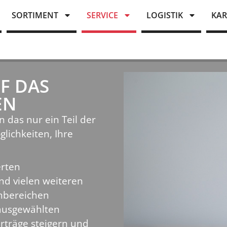
SORTIMENT
SERVICE
LOGISTIK
KAR
F DAS
EN
 das nur ein Teil der
glichkeiten, Ihre
erten
d vielen weiteren
nbereichen
 ausgewählten
Erträge steigern und